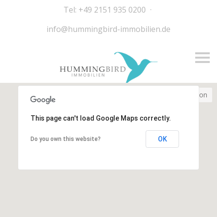
Tel: +49 2151 935 0200
·
info@hummingbird-immobilien.de
S
k
i
p
n
a
Current Location
v
i
g
This page can't load Google Maps correctly.
a
t
OK
Do you own this website?
i
o
n